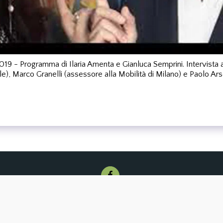
 - Programma di Ilaria Amenta e Gianluca Semprini. Intervista a
), Marco Granelli (assessore alla Mobilità di Milano) e Paolo Ar
OME
Servizi
Studio
Il Network
Portfolio
Eventi
Media
Conta
Copyright © 2026 Tutti i diritti riservati -
Arsena architettura