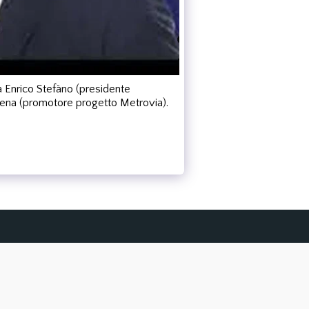
 Enrico Stefàno (presidente
sena (promotore progetto Metrovia).
tto